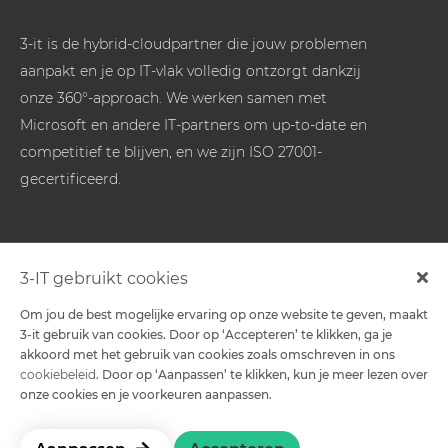
3-it is de hybrid-cloudpartner die jouw problemen
aanpakt en je op IT-vlak volledig ontzorgt dankzij
onze 360°-approach. We werken samen met
Microsoft en andere IT-partners om up-to-date en
competitief te blijven, en we zijn ISO 27001-
gecertificeerd.
Oplossingen
3-IT gebruikt cookies
Om jou de best mogelijke ervaring op onze website te geven, maakt
-
3-it gebruik van cookies. Door op ‘Accepteren’ te klikken, ga je
akkoord met het gebruik van cookies zoals omschreven in ons
cookiebeleid
. Door op ‘Aanpassen’ te klikken, kun je meer lezen over
Contact
onze cookies en je voorkeuren aanpassen.