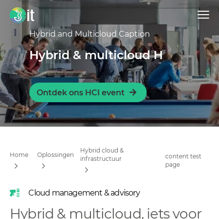
Hybrid and Multicloud Caption
Hybrid & multicloud H
Ontdek ons HCI event
Hybrid cloud &
Home
Oplossingen
content test
infrastructuur
page
Cloud management & advisory
Hybrid & multicloud, iets voor