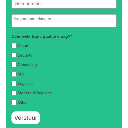
Over welk topic gaat je vraag?*
Cloud
Security
Consulting
MS
Logistics
Modern Workplace
Other
Verstuur