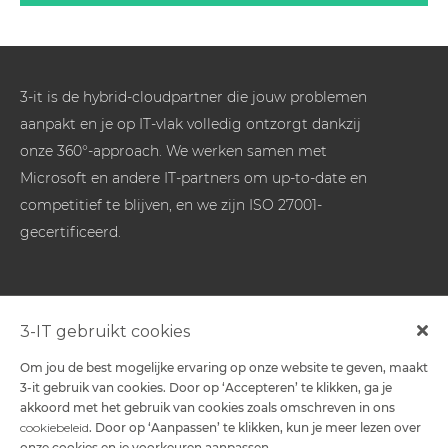
3-it is de hybrid-cloudpartner die jouw problemen
aanpakt en je op IT-vlak volledig ontzorgt dankzij
onze 360°-approach. We werken samen met
Microsoft en andere IT-partners om up-to-date en
competitief te blijven, en we zijn ISO 27001-
gecertificeerd.
Oplossingen
3-IT gebruikt cookies
Om jou de best mogelijke ervaring op onze website te geven, maakt
-
3-it gebruik van cookies. Door op ‘Accepteren’ te klikken, ga je
akkoord met het gebruik van cookies zoals omschreven in ons
cookiebeleid
. Door op ‘Aanpassen’ te klikken, kun je meer lezen over
Contact
onze cookies en je voorkeuren aanpassen.