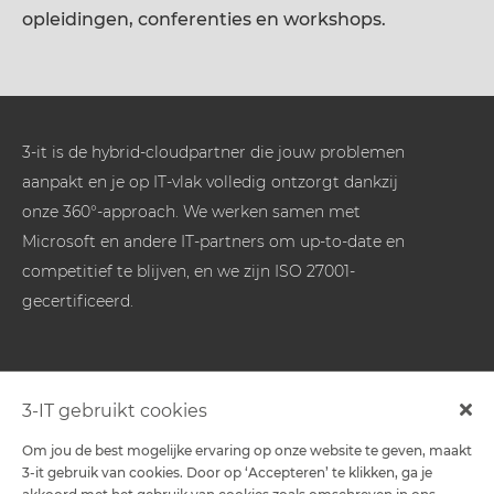
opleidingen, conferenties en workshops.
3-it is de hybrid-cloudpartner die jouw problemen
aanpakt en je op IT-vlak volledig ontzorgt dankzij
onze 360°-approach. We werken samen met
Microsoft en andere IT-partners om up-to-date en
competitief te blijven, en we zijn ISO 27001-
gecertificeerd.
Oplossingen
3-IT gebruikt cookies
Om jou de best mogelijke ervaring op onze website te geven, maakt
-
3-it gebruik van cookies. Door op ‘Accepteren’ te klikken, ga je