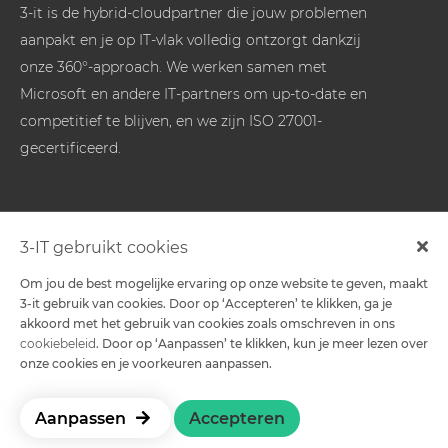
3-it is de hybrid-cloudpartner die jouw problemen
aanpakt en je op IT-vlak volledig ontzorgt dankzij
onze 360°-approach. We werken samen met
Microsoft en andere IT-partners om up-to-date en
competitief te blijven, en we zijn ISO 27001-
gecertificeerd.
Oplossingen
3-IT gebruikt cookies
Om jou de best mogelijke ervaring op onze website te geven, maakt
-
3-it gebruik van cookies. Door op ‘Accepteren’ te klikken, ga je
akkoord met het gebruik van cookies zoals omschreven in ons
cookiebeleid
. Door op ‘Aanpassen’ te klikken, kun je meer lezen over
Contact
onze cookies en je voorkeuren aanpassen.
Volg ons op sociale media
Aanpassen
Accepteren