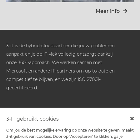
Meer info
3-it is de hybrid-cloudpartner die jouw problemen
aanpakt en je op IT-vlak volledig ontzorgt dankzij
onze 360°-approach. We werken samen met
Microsoft en andere IT-partners om up-to-date en
competitief te blijven, en we zijn ISO 27001-
gecertificeerd.
Oplossingen
3-IT gebruikt cookies
Om jou de best mogelijke ervaring op onze website te geven, maakt
-
3-it gebruik van cookies. Door op ‘Accepteren’ te klikken, ga je